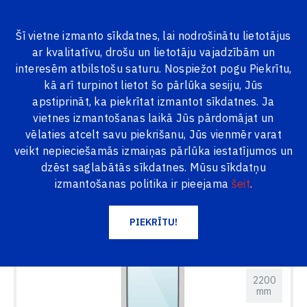
Šī vietne izmanto sīkdatnes, lai nodrošinātu lietotājus
ar kvalitatīvu, drošu un lietotāju vajadzībām un
VISAS PRECES
interesēm atbilstošu saturu. Nospiežot pogu Piekrītu,
kā arī turpinot lietot šo pārlūka sesiju, Jūs
Logi24.lv
Produkti
Koka durvis
Logi un durvis noliktavā
apstiprināt, ka piekrītat izmantot sīkdatnes. Ja
PVC logs 644 x 2200 mm
vietnes izmantošanas laikā Jūs pārdomājat un
vēlaties atcelt savu piekrišanu, Jūs vienmēr varat
644
veikt nepieciešamās izmaiņas pārlūka iestatījumos un
mm
dzēst saglabātās sīkdatnes. Mūsu sīkdatņu
izmantošanas politika ir pieejama
šeit
.
PIEKRĪTU!
2200
mm