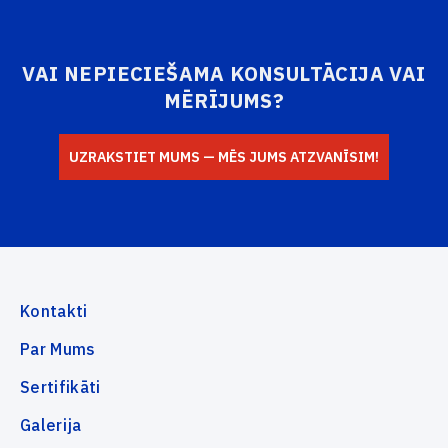
Aizmirsi savu paroli?
Log In
Ziņojums
Jauns lietotājs
VAI NEPIECIEŠAMA KONSULTĀCIJA VAI
MĒRĪJUMS?
AIZVERT
UZRAKSTIET MUMS — MĒS JUMS ATZVANĪSIM!
NOSŪTĪT
Kontakti
Par Mums
Sertifikāti
Galerija