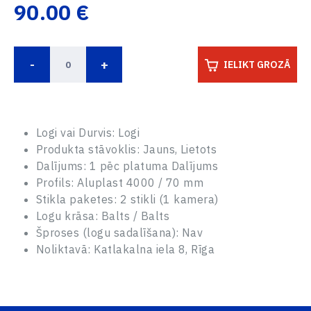
90.00 €
-
+
IELIKT GROZĀ
UZRAKSTIET MUMS,
Un mēs sazināsimies ar jums viena darba dienas laikā.
Logi vai Durvis: Logi
Palīdzēsim ar jebkuriem jautājumiem un ieteiksim, kā
rīkoties tālāk.
PALDIES! JŪSU PIETEIKUMS IR
Produkta stāvoklis: Jauns, Lietots
Vārds Uzvārds
SAŅEMTS.
Dalījums: 1 pēc platuma Dalījums
Mūsu menedžeris sazināsies ar jums viena darba
Profils: Aluplast 4000 / 70 mm
dienas laikā.
Stikla paketes: 2 stikli (1 kamera)
PIESLĒGTIES
Tālruņa numurs*
E-pasts
Logu krāsa: Balts / Balts
JAUNS PASS
Šproses (logu sadalīšana): Nav
Noliktavā: Katlakalna iela 8, Rīga
REMOVE FROM FAVOURITES
CANCEL RESERVATION
E-pasts
E-pasts
Parole
CONTINUE
CONTINUE
Adrese