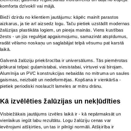
komforta dzīvoklī vai mājā.
Bieži dzirdu no klientiem jautājumu: kāpēc mainīt parastos 
aizkarus, ja tie arī aizsedz logu. Taču pietiek uzstādīt modernas 
žalūzijas plastikāta logiem, un pieeja mainās. Viens kustības 
žests - un jūs regulējat apgaismojumu, samazināt atspīdumus, 
radāt vēlamo noskaņu un saglabājat telpā vēsumu pat karstā 
laikā.
Galvenā žalūziju priekšrocība ir universālums. Tās piemērotas 
jebkurai telpai: guļamistabai, viesistabai, virtuvei vai birojam. 
Alumīnija un PVC konstrukcijas nebaidās no mitruma un saules 
gaismas, neizbalē un nedeformējas. Kopšana ir vienkārša - 
pietiek periodiski noslaucīt lameles ar mitru drānu.
Kā izvēlēties žalūzijas un nekļūdīties
Visbiežākais jautājums izvēles laikā ir - kā nepārmaksāt un 
vienlaikus iegūt labu rezultātu. Logu žalūziju cenas var 
ievērojami atšķirties, un tas ir pilnīgi normāli. Atšķirība ir 