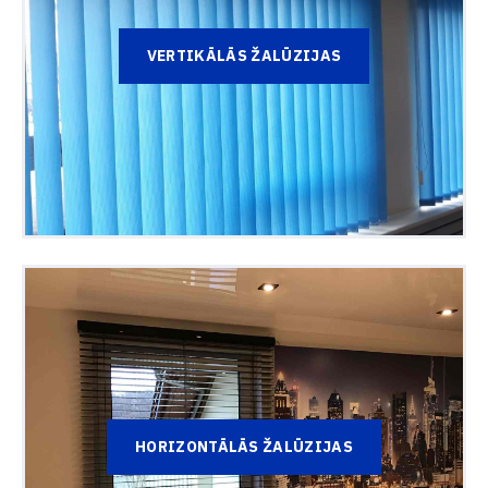
VERTIKĀLĀS ŽALŪZIJAS
HORIZONTĀLĀS ŽALŪZIJAS