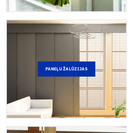
PANEĻU ŽALŪZIJAS