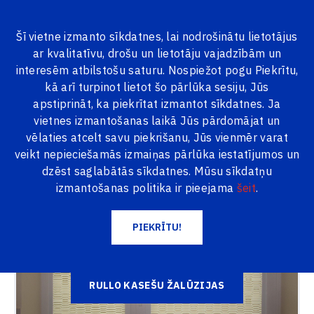
Šī vietne izmanto sīkdatnes, lai nodrošinātu lietotājus
ar kvalitatīvu, drošu un lietotāju vajadzībām un
VISAS PRECES
interesēm atbilstošu saturu. Nospiežot pogu Piekrītu,
kā arī turpinot lietot šo pārlūka sesiju, Jūs
Logi24.lv
Produkti
Žalūzijas
apstiprināt, ka piekrītat izmantot sīkdatnes. Ja
vietnes izmantošanas laikā Jūs pārdomājat un
Žalūzijas
vēlaties atcelt savu piekrišanu, Jūs vienmēr varat
veikt nepieciešamās izmaiņas pārlūka iestatījumos un
dzēst saglabātās sīkdatnes. Mūsu sīkdatņu
izmantošanas politika ir pieejama
šeit
.
PIEKRĪTU!
RULLO KASEŠU ŽALŪZIJAS