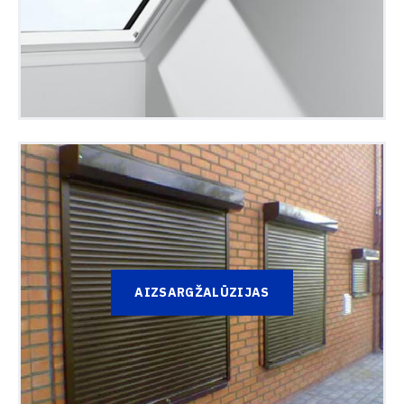
Adrese
Aizmirsi savu paroli?
Log In
Ziņojums
Jauns lietotājs
AIZVERT
NOSŪTĪT
AIZSARGŽALŪZIJAS