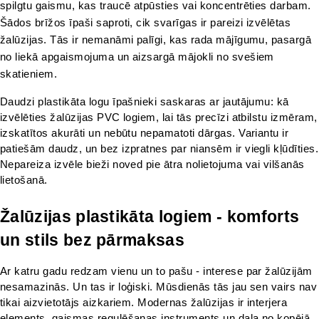
spilgtu gaismu, kas traucē atpūsties vai koncentrēties darbam. 
Šādos brīžos īpaši saproti, cik svarīgas ir pareizi izvēlētas 
žalūzijas. Tās ir nemanāmi palīgi, kas rada mājīgumu, pasargā 
no liekā apgaismojuma un aizsargā mājokli no svešiem 
skatieniem.
Daudzi plastikāta logu īpašnieki saskaras ar jautājumu: kā 
izvēlēties žalūzijas PVC logiem, lai tās precīzi atbilstu izmēram, 
izskatītos akurāti un nebūtu nepamatoti dārgas. Variantu ir 
patiešām daudz, un bez izpratnes par niansēm ir viegli kļūdīties. 
Nepareiza izvēle bieži noved pie ātra nolietojuma vai vilšanās 
lietošanā.
Žalūzijas plastikāta logiem - komforts 
un stils bez pārmaksas
Ar katru gadu redzam vienu un to pašu - interese par žalūzijām 
nesamazinās. Un tas ir loģiski. Mūsdienās tās jau sen vairs nav 
tikai aizvietotājs aizkariem. Modernas žalūzijas ir interjera 
elements, gaismas regulēšanas instruments un daļa no kopējā 