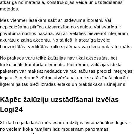
atkarīga no materiāla, konstrukcijas veida un uzstādīšanas 
metodes.
Mēs vienmēr iesakām sākt ar uzdevuma izpratni. Vai 
nepieciešama pilnīga aizsardzība no saules. Vai svarīga ir 
privātuma nodrošināšana. Vai arī vēlaties pievienot interjeram 
akurātu dizaina akcentu. No tā tieši ir atkarīga izvēle: 
horizontālās, vertikālās, rullo sistēmas vai diena-nakts formāts.
No prakses varu teikt: žalūzijas nav tikai aksesuārs, bet 
funkcionāls komforta elements. Piemēram, žalūzijas stikla 
paketēm var maksāt nedaudz vairāk, taču tās precīzi integrējas 
loga ailē, netraucē vērtņu atvēršanai un izskatās īpaši akurāti. 
Ilgtermiņā tas bieži izrādās ērtāks un praktiskāks risinājums.
Kāpēc žalūziju uzstādīšanai izvēlas 
Logi24
31 darba gada laikā mēs esam redzējuši visdažādākos logus - 
no veciem koka rāmjiem līdz modernām panorāmas 