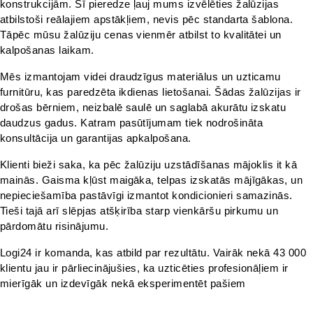
konstrukcijām. Šī pieredze ļauj mums izvēlēties žalūzijas 
atbilstoši reālajiem apstākļiem, nevis pēc standarta šablona. 
Tāpēc mūsu žalūziju cenas vienmēr atbilst to kvalitātei un 
kalpošanas laikam.
Mēs izmantojam videi draudzīgus materiālus un uzticamu 
furnitūru, kas paredzēta ikdienas lietošanai. Šādas žalūzijas ir 
drošas bērniem, neizbalē saulē un saglabā akurātu izskatu 
daudzus gadus. Katram pasūtījumam tiek nodrošināta 
konsultācija un garantijas apkalpošana.
Klienti bieži saka, ka pēc žalūziju uzstādīšanas mājoklis it kā 
mainās. Gaisma kļūst maigāka, telpas izskatās mājīgākas, un 
nepieciešamība pastāvīgi izmantot kondicionieri samazinās. 
Tieši tajā arī slēpjas atšķirība starp vienkāršu pirkumu un 
pārdomātu risinājumu.
Logi24 ir komanda, kas atbild par rezultātu. Vairāk nekā 43 000 
klientu jau ir pārliecinājušies, ka uzticēties profesionāļiem ir 
mierīgāk un izdevīgāk nekā eksperimentēt pašiem