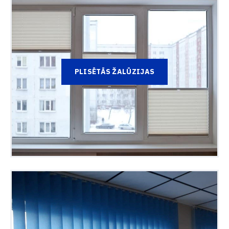
PLISĒTĀS ŽALŪZIJAS