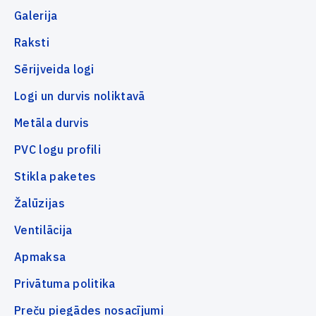
Galerija
Raksti
Sērijveida logi
Logi un durvis noliktavā
Metāla durvis
PVC logu profili
Stikla paketes
Žalūzijas
Ventilācija
Apmaksa
Privātuma politika
Preču piegādes nosacījumi