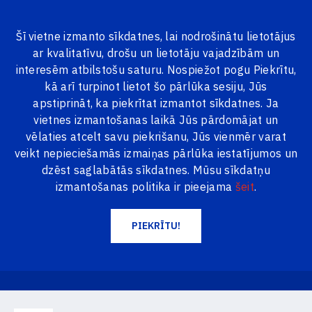
Šī vietne izmanto sīkdatnes, lai nodrošinātu lietotājus
ar kvalitatīvu, drošu un lietotāju vajadzībām un
VISAS PRECES
interesēm atbilstošu saturu. Nospiežot pogu Piekrītu,
kā arī turpinot lietot šo pārlūka sesiju, Jūs
apstiprināt, ka piekrītat izmantot sīkdatnes. Ja
vietnes izmantošanas laikā Jūs pārdomājat un
vēlaties atcelt savu piekrišanu, Jūs vienmēr varat
veikt nepieciešamās izmaiņas pārlūka iestatījumos un
dzēst saglabātās sīkdatnes. Mūsu sīkdatņu
izmantošanas politika ir pieejama
šeit
.
Jūsu mājokļa siltumam un
PIEKRĪTU!
komfortam