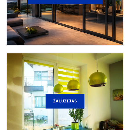
ŽALŪZIJAS