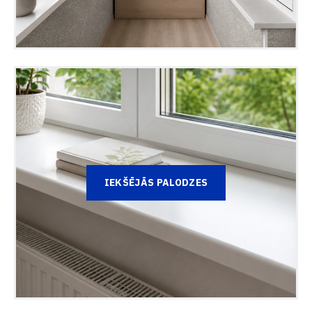
IEKŠĒJĀS PALODZES