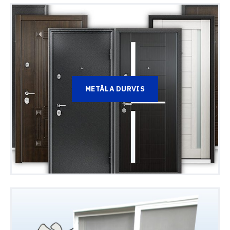
METĀLA DURVIS
UZRAKSTIET MUMS,
Un mēs sazināsimies ar jums viena darba dienas laikā.
Palīdzēsim ar jebkuriem jautājumiem un ieteiksim, kā
rīkoties tālāk.
PALDIES! JŪSU PIETEIKUMS IR
Vārds Uzvārds
SAŅEMTS.
Mūsu menedžeris sazināsies ar jums viena darba
dienas laikā.
PIESLĒGTIES