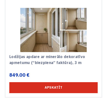
Lodžijas apdare ar minerālo dekoratīvo
apmetumu (“biezpiena” faktūra), 3 m
849.00 €
APSKATĪT