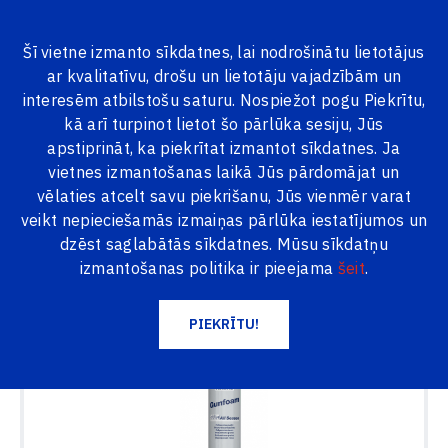
Šī vietne izmanto sīkdatnes, lai nodrošinātu lietotājus
ar kvalitatīvu, drošu un lietotāju vajadzībām un
VISAS PRECES
interesēm atbilstošu saturu. Nospiežot pogu Piekrītu,
kā arī turpinot lietot šo pārlūka sesiju, Jūs
Logi24.lv
Produkti
Penosil
apstiprināt, ka piekrītat izmantot sīkdatnes. Ja
PENOSIL Standard Gunfoam All Season Vissezonu
vietnes izmantošanas laikā Jūs pārdomājat un
poliuretāna putas
vēlaties atcelt savu piekrišanu, Jūs vienmēr varat
veikt nepieciešamās izmaiņas pārlūka iestatījumos un
dzēst saglabātās sīkdatnes. Mūsu sīkdatņu
izmantošanas politika ir pieejama
šeit
.
PIEKRĪTU!