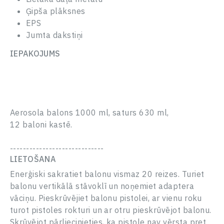
Ģipša plāksnes
EPS
Jumta dakstiņi
IEPAKOJUMS
Aerosola balons 1000 ml, saturs 630 ml,
12 baloni kastē.
UZRAKSTIET MUMS,
Un mēs sazināsimies ar jums viena darba dienas laikā.
Palīdzēsim ar jebkuriem jautājumiem un ieteiksim, kā
-----------------------------
rīkoties tālāk.
PALDIES! JŪSU PIETEIKUMS IR
LIETOŠANA
Vārds Uzvārds
SAŅEMTS.
Enerģiski sakratiet balonu vismaz 20 reizes. Turiet
Mūsu menedžeris sazināsies ar jums viena darba
balonu vertikālā stāvoklī un noņemiet adaptera
dienas laikā.
PIESLĒGTIES
Tālruņa numurs*
vāciņu. Pieskrūvējiet balonu pistolei, ar vienu roku
E-pasts
JAUNS PASS
turot pistoles rokturi un ar otru pieskrūvējot balonu.
Skrūvējot pārliecinieties, ka pistole nav vērsta pret