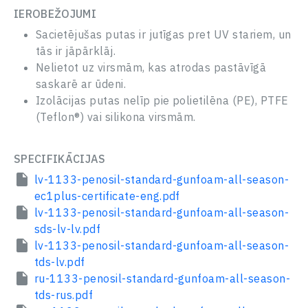
IEROBEŽOJUMI
Sacietējušas putas ir jutīgas pret UV stariem, un
tās ir jāpārklāj.
Nelietot uz virsmām, kas atrodas pastāvīgā
saskarē ar ūdeni.
Izolācijas putas nelīp pie polietilēna (PE), PTFE
(Teflon®) vai silikona virsmām.
SPECIFIKĀCIJAS
lv-1133-penosil-standard-gunfoam-all-season-
ec1plus-certificate-eng.pdf
lv-1133-penosil-standard-gunfoam-all-season-
sds-lv-lv.pdf
lv-1133-penosil-standard-gunfoam-all-season-
tds-lv.pdf
ru-1133-penosil-standard-gunfoam-all-season-
tds-rus.pdf