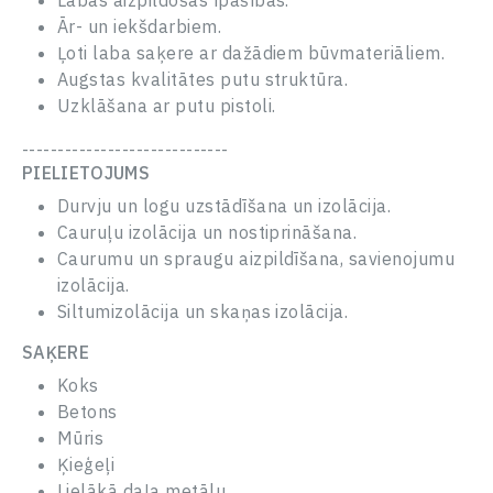
Labas aizpildošās īpašības.
Ār- un iekšdarbiem.
Ļoti laba saķere ar dažādiem būvmateriāliem.
Augstas kvalitātes putu struktūra.
Uzklāšana ar putu pistoli.
-----------------------------
PIELIETOJUMS
Durvju un logu uzstādīšana un izolācija.
Cauruļu izolācija un nostiprināšana.
Caurumu un spraugu aizpildīšana, savienojumu
izolācija.
Siltumizolācija un skaņas izolācija.
SAĶERE
Koks
Betons
Mūris
Ķieģeļi
Lielākā daļa metālu