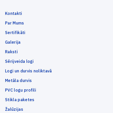
Kontakti
Par Mums
Sertifikāti
Galerija
Raksti
Sērijveida logi
Logi un durvis noliktavā
Metāla durvis
PVC logu profili
Stikla paketes
Žalūzijas