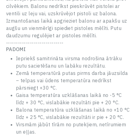
REMOVE FROM FAVOURITES
CANCEL RESERVATION
E-pasts
E-pasts
cilvēkiem. Balonu nedrīkst pieskrūvēt pistolei ar
Parole
ventili uz leju vai, uzskrūvējot pistoli uz balona.
CONTINUE
CONTINUE
Izmantošanas laikā apgrieziet balonu ar apakšu uz
Adrese
augšu un vienmērīgi spiediet pistoles mēlīti. Putu
Aizmirsi savu paroli?
daudzumu regulējiet ar pistoles mēlīti.
Log In
-----------------------------
Ziņojums
Jauns lietotājs
PADOMI
Iepriekš samitrināta virsma nodrošina ātrāku
putu sacietēšanu un labāku rezultātu.
AIZVERT
Zemā temperatūrā putas pirms darba jāuzsilda
– telpas vai ūdens temperatūra nedrīkst
NOSŪTĪT
pārsniegt +30 °C.
Gaisa temperatūra uzklāšanas laikā no -5 °C
līdz + 30 °C, vislabākie rezultāti pie + 20 °C.
Balona temperatūra uzklāšanas laikā no +10 °C
līdz + 25 °C, vislabākie rezultāti ir pie + 20 °C.
Virsmām jābūt tīrām no putekļiem, netīrumiem
un eļļas.