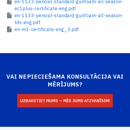
en-1133-penosil-standard-gunfoam-all-season-
ec1plus-certificate-eng.pdf
en-1133-penosil-standard-gunfoam-all-season-
tds-eng.pdf
en-m1-certificate-eng_3.pdf
VAI NEPIECIEŠAMA KONSULTĀCIJA VAI
MĒRĪJUMS?
UZRAKSTIET MUMS — MĒS JUMS ATZVANĪSIM!