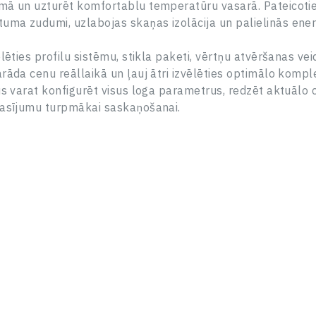
laikā. Palīdzēsim ar jebkuriem jautājumiem un
emā un uzturēt komfortablu temperatūru vasarā. Pateicoti
ieteiksim, kā rīkoties tālāk.
uma zudumi, uzlabojas skaņas izolācija un palielinās ener
PALDIES! JŪSU PIETEIKUMS IR
Vārds Uzvārds
SAŅEMTS.
lēties profilu sistēmu, stikla paketi, vērtņu atvēršanas veid
Mūsu menedžeris sazināsies ar jums viena darba
PIESLĒGTIES
dienas laikā.
rāda cenu reāllaikā un ļauj ātri izvēlēties optimālo komple
Tālruņa numurs*
E-pasts
JAUNS PASS
jūs varat konfigurēt visus loga parametrus, redzēt aktuālo 
prasījumu turpmākai saskaņošanai.
E-pasts
E-pasts
Parole
Adrese
Aizmirsi savu paroli?
Log In
Ziņojums
Jauns lietotājs
AIZVERT
NOSŪTĪT