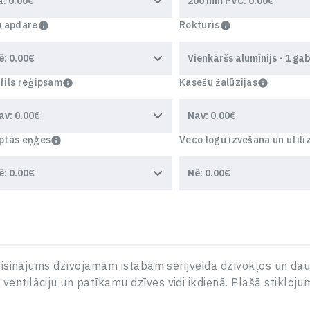
u apdare
Rokturis
fils reģipsam
Kasešu žalūzijas
ptās eņģes
Veco logu izvešana un utili
risinājums dzīvojamām istabām sērijveida dzīvokļos un dau
tilāciju un patīkamu dzīves vidi ikdienā. Plašā stikloju
UZRAKSTIET MUMS,
Un mēs sazināsimies ar jums viena darba dienas