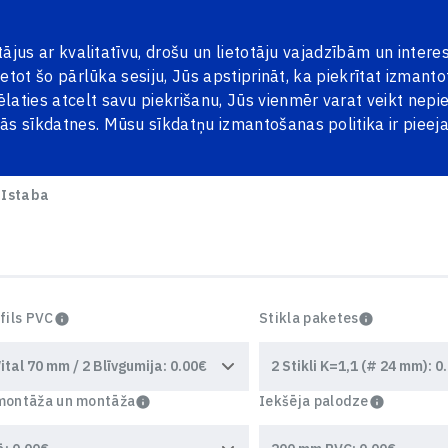
tājumi
Kontakti
LV
RU
otājus ar kvalitatīvu, drošu un lietotāju vajadzībām un inter
ietot šo pārlūka sesiju, Jūs apstiprināt, ka piekrītat izmanto
laties atcelt savu piekrišanu, Jūs vienmēr varat veikt nep
tās sīkdatnes. Mūsu sīkdatņu izmantošanas politika ir piee
DURVIS
ŽALŪZIJAS
PENOSIL
BLOGS
 Istaba
fils PVC
Stikla paketes
ontāža un montāža
Iekšēja palodze