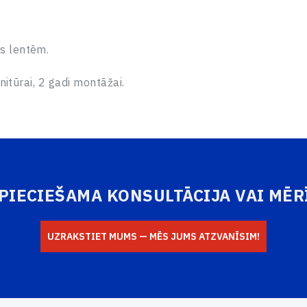
s lentēm.
nitūrai, 2 gadi montāžai.
EPIECIEŠAMA KONSULTĀCIJA VAI MĒR
UZRAKSTIET MUMS — MĒS JUMS ATZVANĪSIM!