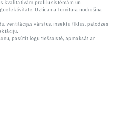
es kvalitatīvām profilu sistēmām un
goefektivitāte. Uzticama furnitūra nodrošina
u, ventilācijas vārstus, insektu tīklus, palodzes
ktāciju.
cenu, pasūtīt logu tiešsaistē, apmaksāt ar