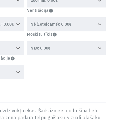
Ventilācija
Moskītu tīkls
zācija
dzdzīvokļu ēkās. Šāds izmērs nodrošina lielu
ma zona padara telpu gaišāku, vizuāli plašāku