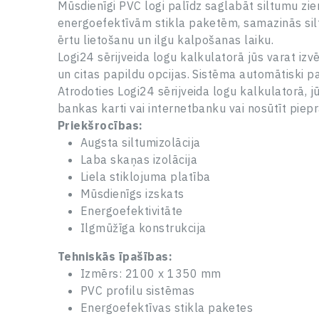
Mūsdienīgi PVC logi palīdz saglabāt siltumu zi
energoefektīvām stikla paketēm, samazinās silt
ērtu lietošanu un ilgu kalpošanas laiku.
Logi24 sērijveida logu kalkulatorā jūs varat izvē
un citas papildu opcijas. Sistēma automātiski pa
Atrodoties Logi24 sērijveida logu kalkulatorā, 
bankas karti vai internetbanku vai nosūtīt pie
Priekšrocības:
Augsta siltumizolācija
Laba skaņas izolācija
Liela stiklojuma platība
Mūsdienīgs izskats
Energoefektivitāte
Ilgmūžīga konstrukcija
Tehniskās īpašības:
Izmērs: 2100 x 1350 mm
PVC profilu sistēmas
Energoefektīvas stikla paketes