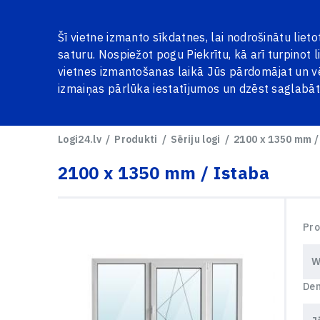
Par Mums
Galerija
Sertifikāti
Atsauksmes
Jau
Šī vietne izmanto sīkdatnes, lai nodrošinātu liet
saturu. Nospiežot pogu Piekrītu, kā arī turpinot l
vietnes izmantošanas laikā Jūs pārdomājat un vē
izmaiņas pārlūka iestatījumos un dzēst saglabā
SĒRIJU LOGI
LOGI UN DURVIS NOLIKTAVĀ
METĀLA 
Logi24.lv
Produkti
Sēriju logi
2100 х 1350 mm /
2100 х 1350 mm / Istaba
Pro
Dem