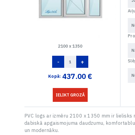
Aiļ
Pro
2100 x 1350
-
+
Slē
437.00
€
Kopā:
IELIKT GROZĀ
PVC logs ar izmēru 2100 x 1350 mm ir lielisks 
dabiskā apgaismojuma daudzumu, komfortablu ven
un modernāku.