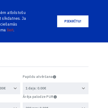
EN
DE
NO
+371 2004 2004
LOG IN
esēm atbilstošu
PREČU GROZS
FAVORĪTI
t sīkdatnes. Ja
PIEKRĪTU!
ieciešamās
jama
šeit
.
VISAS PRECES
Papildu atvēršana
Ārēja palodze PUR