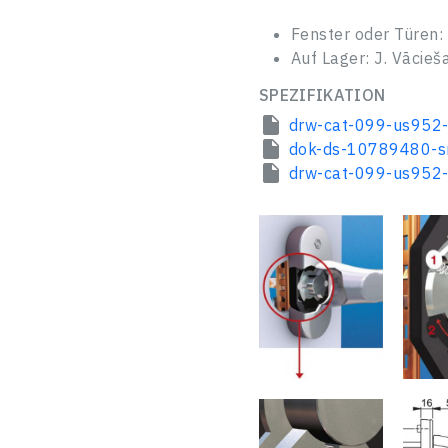
Adresse
Passwort vergessen?
Fenster oder Türen:
Log In
Auf Lager: J. Vācieša
Nachricht
Neuer Benutzer
SPEZIFIKATION
drw-cat-099-us952-
SCHLIESSEN
dok-ds-10789480-sr
drw-cat-099-us952-
SENDEN