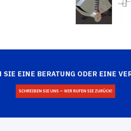
 SIE EINE BERATUNG ODER EINE V
SCHREIBEN SIE UNS — WIR RUFEN SIE ZURÜCK!