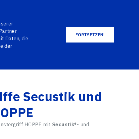
EN
DE
NO
+371 2004 2004
LOG IN
n
WARENKORB
FAVORITES
nserer
Partner
FORTSETZEN!
t Daten, die
ALLE PRODUKTE
ie der
iffe Secustik und
 HOPPE
nstergriff HOPPE mit
Secustik
®- und