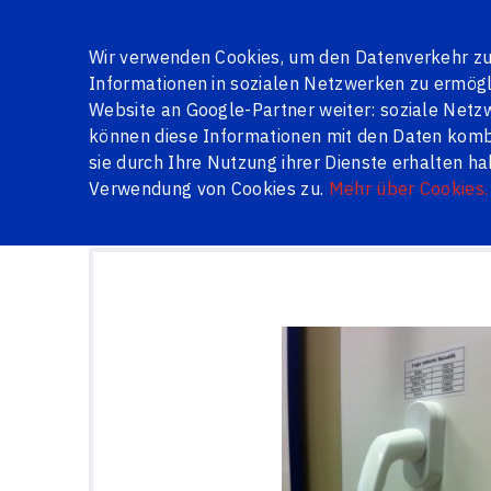
Über uns
Galerie
Jalousien
Bewertungen
Frag
Wir verwenden Cookies, um den Datenverkehr zu 
Informationen in sozialen Netzwerken zu ermögli
Website an Google-Partner weiter: soziale Ne
können diese Informationen mit den Daten kombin
SERIENFENSTER
FENSTER UND TÜREN AUF LAGER
ME
sie durch Ihre Nutzung ihrer Dienste erhalten h
Verwendung von Cookies zu.
Mehr über Cookies.
Logi24.lv
Produkte
Beschläge
Fenstergriffe S