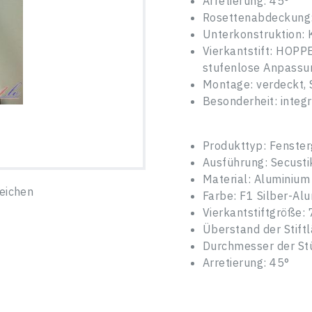
Arretierung: 45°
Rosettenabdeckung:
Unterkonstruktion: K
Vierkantstift: HOPPE
stufenlose Anpassung
Montage: verdeckt,
Besonderheit: integr
Produkttyp: Fenster
Ausführung: Secusti
Material: Aluminium
eichen
Farbe: F1 Silber-Al
Vierkantstiftgröße:
Überstand der Stif
Durchmesser der St
Arretierung: 45°