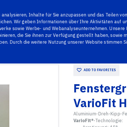
en
Contacts
LV
RU
analysieren, Inhalte für Sie anzupassen und das Teilen vo
chen. Wir geben Informationen über Ihre Aktivitäten auf u
tzwerke sowie Werbe- und Webanalyseunternehmen. Unsere 
ieren, die Sie ihnen zur Verfügung gestellt haben, sowie mi
TALLTÜREN
JALOUSIEN
PENOSIL
BLOG
aben. Durch die weitere Nutzung unserer Website stimmen S
ecustik und VarioFit HOPPE
ADD TO FAVORITES
Fenstergr
VarioFit
Aluminium-Dreh-Kipp-Fe
VarioFit
®-Technologie: