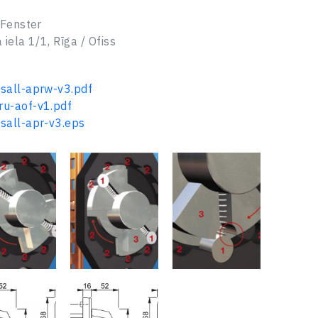
 Fenster
 iela 1/1, Rīga / Ofiss
sall-aprw-v3.pdf
u-aof-v1.pdf
sall-apr-v3.eps