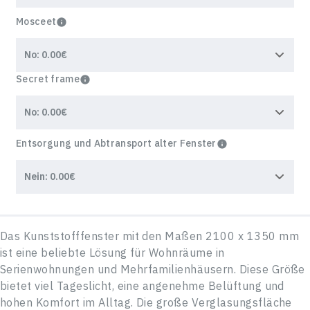
Mosceet
Secret frame
Entsorgung und Abtransport alter Fenster
SCHREIBEN SIE UNS,
Und wir werden uns innerhalb von 1 Werktag mit Ihnen
in Verbindung setzen. Wir helfen Ihnen bei allen Fragen
und geben Hinweise zu den nächsten Schritten.
VIELEN DANK! IHRE ANFRAGE IST
Vorname Nachname
EINGEGANGEN.
Unser Manager wird sich innerhalb von 1 Werktag mit
Das Kunststofffenster mit den Maßen 2100 x 1350 mm
Ihnen in Verbindung setzen.
ANMELDEN
ist eine beliebte Lösung für Wohnräume in
Telefonnummer*
E-mail
Serienwohnungen und Mehrfamilienhäusern. Diese Größe
NEUES PASSWORT
bietet viel Tageslicht, eine angenehme Belüftung und
hohen Komfort im Alltag. Die große Verglasungsfläche
E-mail
E-mail