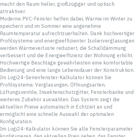
Passwort
macht den Raum heller, großzügiger und optisch
attraktiver.
Moderne PVC-Fenster helfen dabei, Wärme im Winter zu
Adresse
Passwort vergessen?
speichern und im Sommer eine angenehme
Raumtemperatur aufrechtzuerhalten. Dank hochwertiger
Log In
Nachricht
Profilsysteme und energieeffizienter Isolierverglasungen
Neuer Benutzer
werden Wärmeverluste reduziert, die Schalldämmung
verbessert und die Energieeffizienz der Wohnung erhöht.
SCHLIESSEN
Hochwertige Beschläge gewährleisten eine komfortable
Bedienung und eine lange Lebensdauer der Konstruktion.
Im Logi24-Serienfenster-Kalkulator können Sie
SENDEN
Profilsysteme, Verglasungen, Öffnungsarten,
Lüftungsventile, Insektenschutzgitter, Fensterbänke und
weiteres Zubehör auswählen. Das System zeigt die
aktuellen Preise automatisch in Echtzeit an und
ermöglicht eine schnelle Auswahl der optimalen
Konfiguration.
Im Logi24-Kalkulator können Sie alle Fensterparameter
konfigurieren, den aktuellen Preis sehen, das Fenster