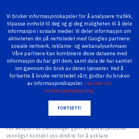
Vi bruker informasjonskapsler for å analysere trafikk,
tilpasse innhold til deg og gi deg muligheten til å dele
ALLE PRODUKTER
informasjon i sosiale medier. Vi deler informasjon om
aktiviteten din på nettstedet med Googles partnere:
Logi24.lv
Betalingsmåter
sosiale nettverk, reklame- og webanalysefirmaer.
Våre partnere kan kombinere disse dataene med
informasjon du har gitt dem, samt data de har samlet
BETALINGSMÅTER
inn gjennom din bruk av deres tjenester. Ved å
fortsette å bruke nettstedet vårt, godtar du bruken
av informasjonskapsler.
Les mer om
Alle priser på nettsiden er oppgitt i euro med 21 %
informasjonskapsler
.
mva. Bestillinger tas imot både fra privatpersoner
og juridiske personer. For eksport til et utenlandsk
selskap med gyldig EU mva-registreringsnummer
FORTSETT!
gjelder en mva-sats på 0 %.
For eksport av bestillinger gjort av privatpersoner,
vennligst kontakt oss direkte for å avklare