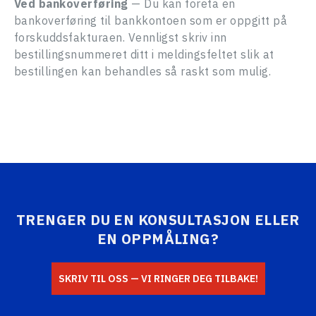
Ved bankoverføring
— Du kan foreta en
bankoverføring til bankkontoen som er oppgitt på
E-mail
E-mail
Passord
forskuddsfakturaen. Vennligst skriv inn
bestillingsnummeret ditt i meldingsfeltet slik at
bestillingen kan behandles så raskt som mulig.
Adresse
Glemt passordet ditt?
Log In
Melding
Ny bruker
LUKK
SENDE
TRENGER DU EN KONSULTASJON ELLER
EN OPPMÅLING?
SKRIV TIL OSS — VI RINGER DEG TILBAKE!