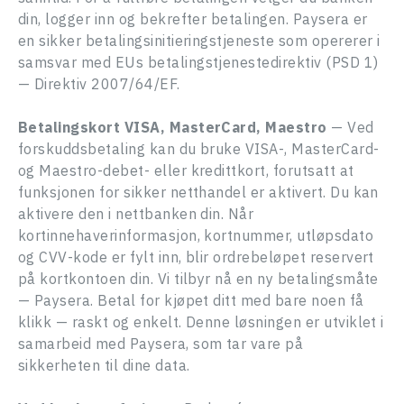
din, logger inn og bekrefter betalingen. Paysera er
en sikker betalingsinitieringstjeneste som opererer i
samsvar med EUs betalingstjenestedirektiv (PSD 1)
— Direktiv 2007/64/EF.
Betalingskort VISA, MasterCard, Maestro
— Ved
forskuddsbetaling kan du bruke VISA-, MasterCard-
og Maestro-debet- eller kredittkort, forutsatt at
funksjonen for sikker netthandel er aktivert. Du kan
aktivere den i nettbanken din. Når
kortinnehaverinformasjon, kortnummer, utløpsdato
SKRIV TIL OSS,
og CVV-kode er fylt inn, blir ordrebeløpet reservert
Og vi vil kontakte deg innen 1 arbeidsdag. Vi hjelper
på kortkontoen din. Vi tilbyr nå en ny betalingsmåte
deg med alle spørsmål og gir råd om hva du bør gjøre
videre.
— Paysera. Betal for kjøpet ditt med bare noen få
TAKK! DIN FORESPØRSEL ER MOTTATT.
Fornavn Etternavn
Vår manager vil kontakte deg innen 1 arbeidsdag.
klikk — raskt og enkelt. Denne løsningen er utviklet i
samarbeid med Paysera, som tar vare på
sikkerheten til dine data.
LOGG INN
Telefonnummer*
E-mail
NYTT PASSORD