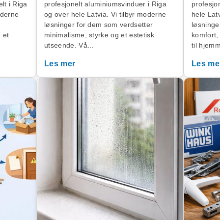
Vår manager vil kontakte deg innen 1 arbeidsdag.
elt i Riga
profesjonelt aluminiumsvinduer i Riga
profesjo
LOGG INN
oderne
og over hele Latvia. Vi tilbyr moderne
hele Latv
Telefonnummer*
E-mail
NYTT PASSORD
løsninger for dem som verdsetter
løsninger
g et
minimalisme, styrke og et estetisk
komfort,
utseende. Vå...
til hjemm
E-mail
E-mail
Passord
Les mer
Les me
Adresse
Glemt passordet ditt?
Log In
Melding
Ny bruker
LUKK
SENDE