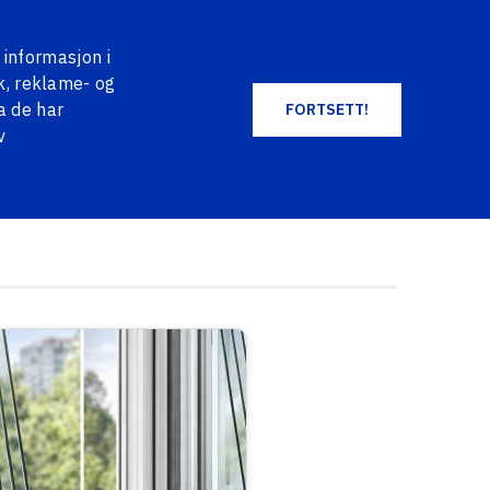
EN
DE
NO
+371 2004 2004
LOG IN
 informasjon i
HANDLEKURV
FAVORITES
k, reklame- og
a de har
FORTSETT!
v
ALLE PRODUKTER