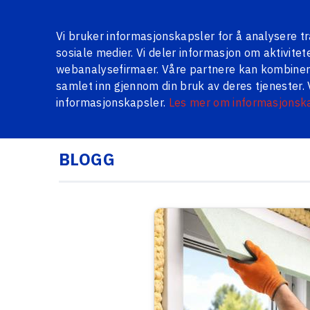
Om oss
Galleri
Persienner
Anmeldelser
Spørsm
Vi bruker informasjonskapsler for å analysere traf
sosiale medier. Vi deler informasjon om aktivite
webanalysefirmaer. Våre partnere kan kombinere
samlet inn gjennom din bruk av deres tjenester. 
SERIEVINDUER
VINDUER OG DØRER PÅ LAGER
META
informasjonskapsler.
Les mer om informasjonsk
BLOGG