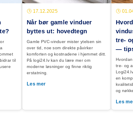
🕒 17.12.2025
🕒 01.0
n
Når bør gamle vinduer
Hvord
tte?
byttes ut: hovedtegn
vindu
tre- 
for
Gamle PVC-vinduer mister ytelsen sin
ra
over tid, noe som direkte påvirker
— tip
 rommet
komforten og kostnadene i hjemmet ditt.
Hvordan 
idrar til
På logi24.lv kan du lære mer om
tre- og 
usere
moderne løsninger og finne riktig
Logi24.l
erstatning.
en kompl
Les mer
kvalitets
og nøkkel
Les me