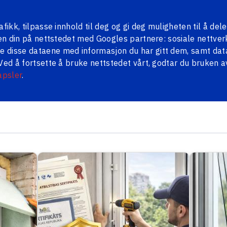
ål
Contacts
LV
RU
ikk, tilpasse innhold til deg og gi deg muligheten til å dele
ten din på nettstedet med Googles partnere: sosiale nettver
 disse dataene med informasjon du har gitt dem, samt dat
Ved å fortsette å bruke nettstedet vårt, godtar du bruken a
LLDØRER
PERSIENNER
PENOSIL
BLOGG
apsler
.