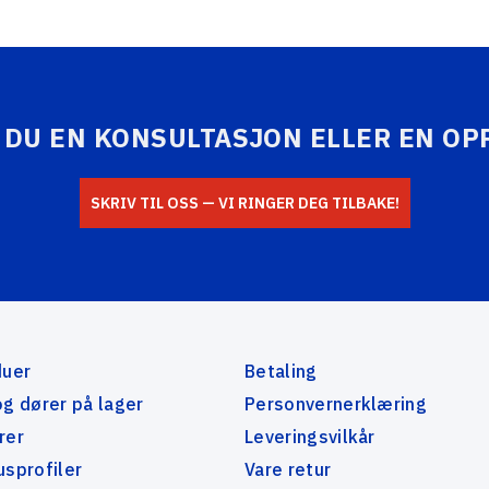
 DU EN KONSULTASJON ELLER EN OP
SKRIV TIL OSS — VI RINGER DEG TILBAKE!
duer
Betaling
og dører på lager
Personvernerklæring
rer
Leveringsvilkår
usprofiler
Vare retur