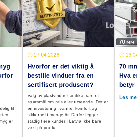
🕒 27.04.2026
🕒 16.0
smyg
Hvorfor er det viktig å
70 mm
orfor
bestille vinduer fra en
Hva e
sertifisert produsent?
betyr
Valg av plastvinduer er ikke bare et
Les me
spørsmål om pris eller utseende. Det er
elig til
en investering i varme, komfort og
orten
sikkerhet i mange år. Derfor legger
smyg er
stadig flere kunder i Latvia ikke bare
..
vekt på produ...