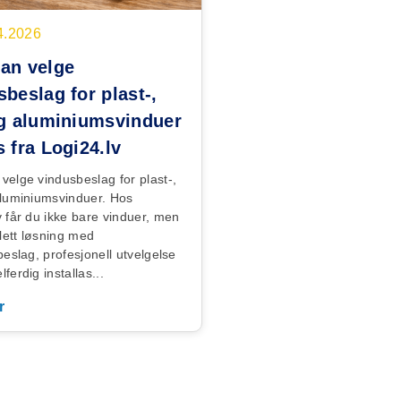
4.2026
an velge
sbeslag for plast-,
og aluminiumsvinduer
s fra Logi24.lv
velge vindusbeslag for plast-,
aluminiumsvinduer. Hos
v får du ikke bare vinduer, men
ett løsning med
beslag, profesjonell utvelgelse
ferdig installas...
r