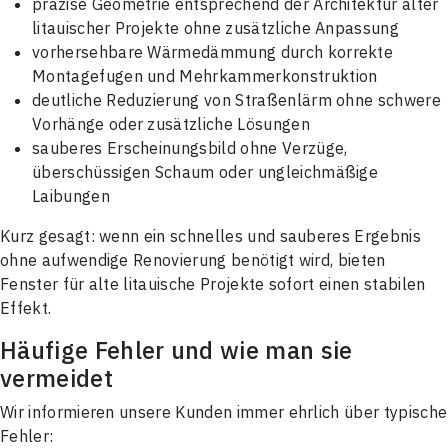
Nachricht
präzise Geometrie entsprechend der Architektur alter
Neuer Benutzer
litauischer Projekte ohne zusätzliche Anpassung
vorhersehbare Wärmedämmung durch korrekte
Montagefugen und Mehrkammerkonstruktion
SCHLIESSEN
deutliche Reduzierung von Straßenlärm ohne schwere
Vorhänge oder zusätzliche Lösungen
SENDEN
sauberes Erscheinungsbild ohne Verzüge,
überschüssigen Schaum oder ungleichmäßige
Laibungen
Kurz gesagt: wenn ein schnelles und sauberes Ergebnis
ohne aufwendige Renovierung benötigt wird, bieten
Fenster für alte litauische Projekte sofort einen stabilen
Effekt.
Häufige Fehler und wie man sie
vermeidet
Wir informieren unsere Kunden immer ehrlich über typische
Fehler: