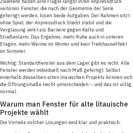
Zweitens haben alte Flügel längst ihren Anpressdruck
verloren. Fenster, die nach der Geometrie der Serie
gefertigt werden, lösen beide Aufgaben. Der Rahmen sitzt
ohne Spiel, der Anpressdruck bleibt stabil und die
Verglasung wirkt als Barriere gegen Kälte und
SCHREIBEN SIE UNS,
Straßenlärm. Das Ergebnis: mehr Ruhe auch in unteren
Und wir werden uns innerhalb von 1 Werktag mit Ihnen
in Verbindung setzen. Wir helfen Ihnen bei allen Fragen
Etagen, mehr Wärme im Winter und kein Treibhauseffekt
und geben Hinweise zu den nächsten Schritten.
VIELEN DANK! IHRE ANFRAGE IST
im Sommer.
Vorname Nachname
EINGEGANGEN.
Unser Manager wird sich innerhalb von 1 Werktag mit
Wichtig: Standardfenster aus dem Lager gibt es nicht. Alle
Ihnen in Verbindung setzen.
Fenster werden individuell nach Maß gefertigt. Selbst
ANMELDEN
Telefonnummer*
E-mail
innerhalb desselben alten litauischen Projekts können sich
NEUES PASSWORT
die Öffnungsmaße leicht unterscheiden – und das ist völlig
normal.
E-mail
E-mail
Passwort
Warum man Fenster für alte litauische
Projekte wählt
Adresse
Passwort vergessen?
Die Vorteile solcher Lösungen sind klar und praktisch:
Log In