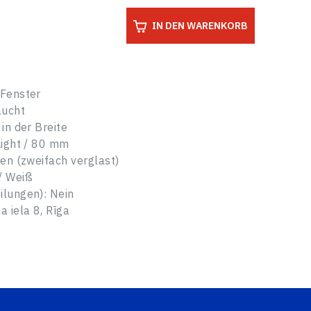
IN DEN WARENKORB
 Fenster
aucht
 in der Breite
Light / 80 mm
ben (zweifach verglast)
/ Weiß
ilungen): Nein
a iela 8, Rīga