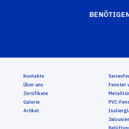
BENÖTIGEN
Kontakte
Serienfe
Über uns
Fenster 
Zertifikate
Metalltü
Galerie
PVC-Fens
Artikel
Isolierg
Jalousie
Belüftun