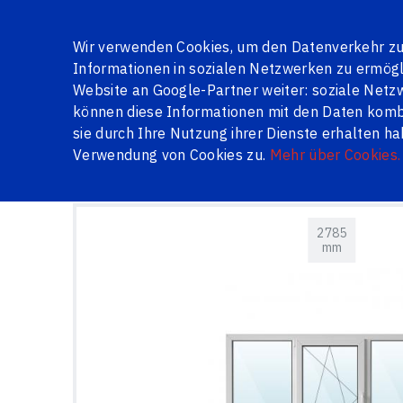
Über uns
Galerie
Jalousien
Bewertungen
Frag
Wir verwenden Cookies, um den Datenverkehr zu 
Informationen in sozialen Netzwerken zu ermögli
Website an Google-Partner weiter: soziale Ne
können diese Informationen mit den Daten kombin
SERIENFENSTER
FENSTER UND TÜREN AUF LAGER
ME
sie durch Ihre Nutzung ihrer Dienste erhalten h
Verwendung von Cookies zu.
Mehr über Cookies.
Logi24.lv
Produkte
Holztüren
Fenster und Türe
2785
mm