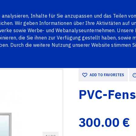
en
Contacts
LV
RU
analysieren, Inhalte für Sie anzupassen und das Teilen vo
chen. Wir geben Informationen über Ihre Aktivitäten auf u
tzwerke sowie Werbe- und Webanalyseunternehmen. Unsere 
ieren, die Sie ihnen zur Verfügung gestellt haben, sowie mi
TALLTÜREN
JALOUSIEN
PENOSIL
BLOG
aben. Durch die weitere Nutzung unserer Website stimmen S
n auf Lager
PVC-Fenster 2785x1600
ADD TO FAVORITES
PVC-Fens
300.00 €