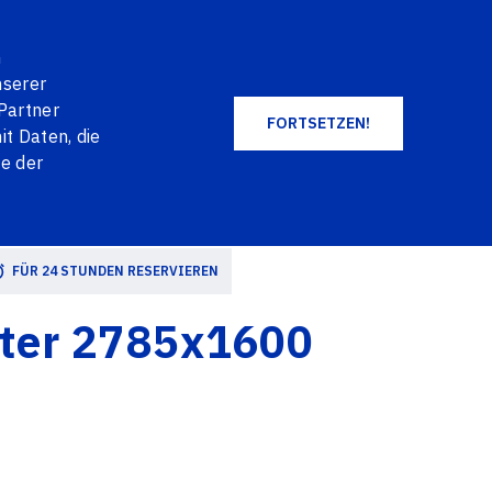
EN
DE
NO
+371 2004 2004
LOG IN
n
WARENKORB
FAVORITES
nserer
Partner
FORTSETZEN!
t Daten, die
ALLE PRODUKTE
ie der
FÜR 24 STUNDEN RESERVIEREN
ter 2785x1600