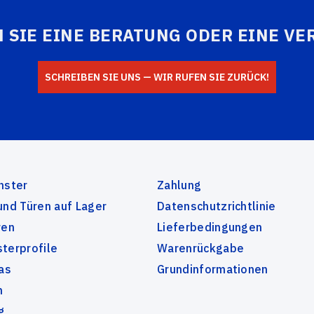
SCHLIESSEN
 SIE EINE BERATUNG ODER EINE V
SCHREIBEN SIE UNS — WIR RUFEN SIE ZURÜCK!
SENDEN
nster
Zahlung
und Türen auf Lager
Datenschutzrichtlinie
ren
Lieferbedingungen
terprofile
Warenrückgabe
las
Grundinformationen
n
g