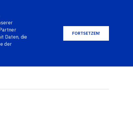
EN
DE
NO
+371 2004 2004
LOG IN
n
WARENKORB
FAVORITES
nserer
Partner
FORTSETZEN!
t Daten, die
ALLE PRODUKTE
ie der