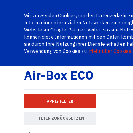
Über uns
Galerie
Jalousien
Bewertungen
Frag
Wir verwenden Cookies, um den Datenverkehr zu 
Informationen in sozialen Netzwerken zu ermögli
Website an Google-Partner weiter: soziale Ne
können diese Informationen mit den Daten kombin
SERIENFENSTER
FENSTER UND TÜREN AUF LAGER
ME
sie durch Ihre Nutzung ihrer Dienste erhalten h
Verwendung von Cookies zu.
Mehr über Cookies.
Logi24.lv
Produkte
Fensterlüftung
Air-Box EC
Air-Box ECO
APPLY FILTER
FILTER ZURÜCKSETZEN