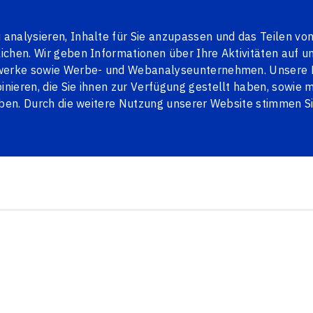
en
Contacts
LV
RU
analysieren, Inhalte für Sie anzupassen und das Teilen vo
chen. Wir geben Informationen über Ihre Aktivitäten auf u
tzwerke sowie Werbe- und Webanalyseunternehmen. Unsere 
ieren, die Sie ihnen zur Verfügung gestellt haben, sowie mi
TALLTÜREN
JALOUSIEN
PENOSIL
BLOG
aben. Durch die weitere Nutzung unserer Website stimmen S
O