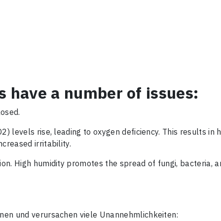
Adresse
Passwort vergessen?
Log In
Nachricht
Neuer Benutzer
SCHLIESSEN
s have a number of issues:
SENDEN
losed.
2) levels rise, leading to oxygen deficiency. This results i
reased irritability.
ion. High humidity promotes the spread of fungi, bacteria, a
ionen und verursachen viele Unannehmlichkeiten: