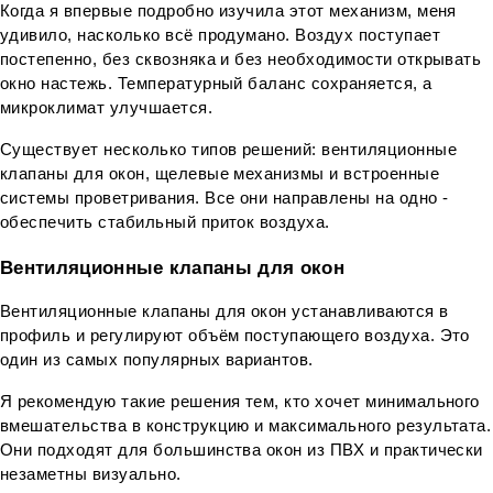
Когда я впервые подробно изучила этот механизм, меня 
удивило, насколько всё продумано. Воздух поступает 
постепенно, без сквозняка и без необходимости открывать 
окно настежь. Температурный баланс сохраняется, а 
микроклимат улучшается.
Существует несколько типов решений: вентиляционные 
клапаны для окон, щелевые механизмы и встроенные 
системы проветривания. Все они направлены на одно - 
обеспечить стабильный приток воздуха.
НАПИШИТЕ НАМ,
И мы свяжемся с вами в течение 1 рабочего дня.
Вентиляционные клапаны для окон
Поможем с любыми вопросами и подскажем, как
действовать дальше.
СПАСИБО! ВАША ЗАЯВКА ПОЛУЧЕНА.
Имя Фамилия
Вентиляционные клапаны для окон устанавливаются в 
Наш менеджер свяжется с вами в течение 1
рабочего дня.
профиль и регулируют объём поступающего воздуха. Это 
один из самых популярных вариантов.
ВОЙТИ
Номер телефона*
Э-почта
Я рекомендую такие решения тем, кто хочет минимального 
НОВЫЙ ПАРОЛЬ
вмешательства в конструкцию и максимального результата. 
Они подходят для большинства окон из ПВХ и практически 
Э-почта
Э-почта
Пароль
незаметны визуально.