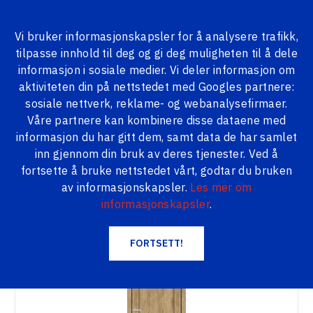
Vi bruker informasjonskapsler for å analysere trafikk,
tilpasse innhold til deg og gi deg muligheten til å dele
ALLE PRODUKTER
informasjon i sosiale medier. Vi deler informasjon om
aktiviteten din på nettstedet med Googles partnere:
Logi24.lv
Produkter
Innerdører
sosiale nettverk, reklame- og webanalysefirmaer.
Våre partnere kan kombinere disse dataene med
Innerdører
informasjon du har gitt dem, samt data de har samlet
inn gjennom din bruk av deres tjenester. Ved å
fortsette å bruke nettstedet vårt, godtar du bruken
av informasjonskapsler.
Les mer om
FILTER
informasjonskapsler
.
APPLY FILTER
NYTT
FORTSETT!
TILBAKESTILL FILTRE
Price