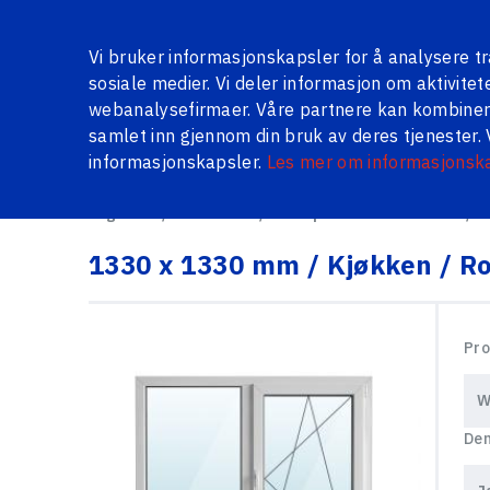
Om oss
Galleri
Persienner
Anmeldelser
Spørsm
Vi bruker informasjonskapsler for å analysere traf
sosiale medier. Vi deler informasjon om aktivite
webanalysefirmaer. Våre partnere kan kombinere
samlet inn gjennom din bruk av deres tjenester. 
SERIEVINDUER
VINDUER OG DØRER PÅ LAGER
META
informasjonskapsler.
Les mer om informasjonsk
Logi24.lv
Produkter
Serieproduserte vinduer
1
1330 x 1330 mm / Kjøkken / R
Pro
Dem