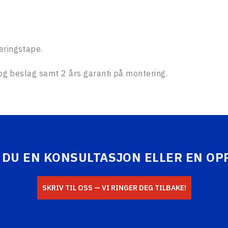
SENDE
eringstape.
 og beslag samt 2 års garanti på montering.
 DU EN KONSULTASJON ELLER EN OP
SKRIV TIL OSS — VI RINGER DEG TILBAKE!