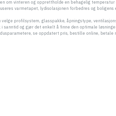
rmen om vinteren og opprettholde en behagelig temperatu
hjelper deg med alle spørsmål og gir råd om hva du
useres varmetapet, lydisolasjonen forbedres og boligens en
bør gjøre videre.
TAKK! DIN FORESPØRSEL ER
Fornavn Etternavn
MOTTATT.
u velge profilsystem, glasspakke, åpningstype, ventilasjo
Vår manager vil kontakte deg innen 1 arbeidsdag.
 i sanntid og gjør det enkelt å finne den optimale løsninge
LOGG INN
Telefonnummer*
ndusparametere, se oppdatert pris, bestille online, betale
E-mail
NYTT PASSORD
E-mail
E-mail
Passord
Adresse
Glemt passordet ditt?
Log In
Melding
Ny bruker
LUKK