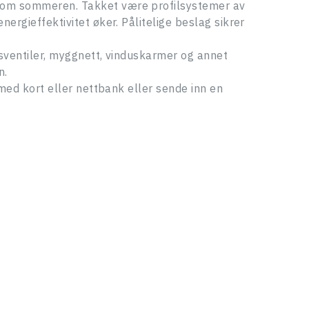
r om sommeren. Takket være profilsystemer av
ergieffektivitet øker. Pålitelige beslag sikrer
nsventiler, myggnett, vinduskarmer og annet
n.
 med kort eller nettbank eller sende inn en