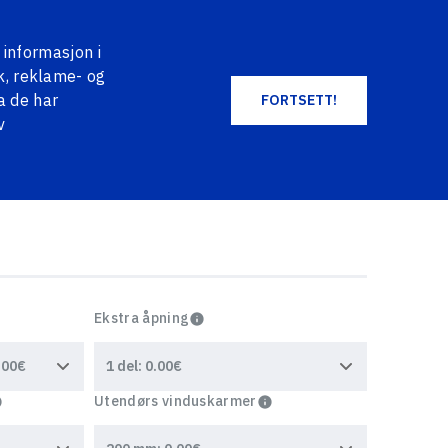
EN
DE
NO
+371 2004 2004
LOG IN
 informasjon i
HANDLEKURV
FAVORITES
k, reklame- og
a de har
FORTSETT!
v
ALLE PRODUKTER
Ekstra åpning
Utendørs vinduskarmer