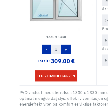
Skr
Pro
1330 x 1330
-
+
Sec
309.00
€
Totalt:
LEGG I HANDLEKURVEN
PVC-vinduet med størrelsen 1330 x 1330 mm er e
optimal mengde dagslys, effektiv ventilasjon o
energieffektivitet og komfort er viktige faktorer