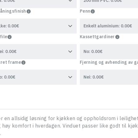
åningsfinish
Penn
file
Kassettgardiner
ret frame
Fjerning og avhending av g
n allsidig løsning for kjøkken og oppholdsrom i leilighet
g høy komfort i hverdagen. Vinduet passer like godt til kj
SKRIV TIL OSS,
.
Og vi vil kontakte deg innen 1 arbeidsdag. Vi