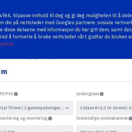
ål
Contacts
LV
RU
ikk, tilpasse innhold til deg og gi deg muligheten til å dele
ten din på nettstedet med Googles partnere: sosiale nettver
 disse dataene med informasjon du har gitt dem, samt dat
Ved å fortsette å bruke nettstedet vårt, godtar du bruken a
LLDØRER
PERSIENNER
PENOSIL
BLOGG
apsler
.
330 x 1330 mm / Kjøkken / Rom
om
fil PVC
Isolerglass
ontering og montering
Innvendige vinduskarmer