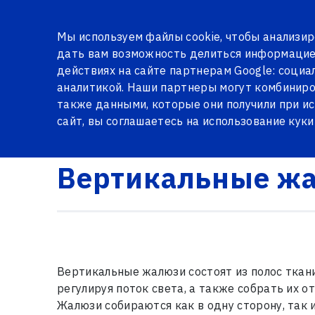
О Нас
Галерея
Сертификаты
Отзывы
Вопро
Мы используем файлы cookie, чтобы анализир
дать вам возможность делиться информацие
действиях на сайте партнерам Google: соци
аналитикой. Наши партнеры могут комбиниро
СЕРИЙНЫЕ ОКНА
МЕТАЛЛИЧЕСКИЕ ДВЕРИ
ЖАЛЮЗ
также данными, которые они получили при и
сайт, вы соглашаетесь на использование кук
Logi24.lv
Товары
Жалюзи
Вертикальные ж
Вертикальные ж
Вертикальные жалюзи состоят из полос ткан
регулируя поток света, а также собрать их о
Жалюзи собираются как в одну сторону, так и