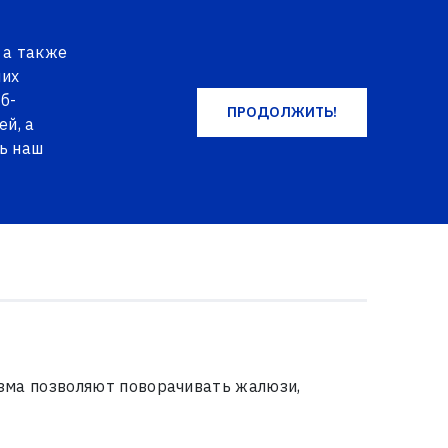
EN
DE
NO
+371 2004 2004
LOG IN
 а также
КОРЗИНА ТОВАРОВ
ФАВОРИТЫ
ших
б-
ПРОДОЛЖИТЬ!
й, а
ВСЕ ТОВАРЫ
ь наш
изма позволяют поворачивать жалюзи,