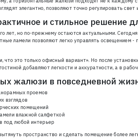
му, а горизонтальные жалюзи подходят не к каждому 
Log In
глядят элегантно, позволяют точно регулировать свет
Сообщение
Новый пользователь
актичное и стильное решение д
ЗАКРЫТЬ
 лет, но по-прежнему остаются актуальными. Сегодня 
отные ламели позволяют легко управлять освещением -
ОТПРАВИТЬ
, что это только офисный вариант». Но после установк
остиной добавляют легкости и аккуратности, а в рабо
ых жалюзи в повседневной жиз
панорамных проемов
их взглядов
ерческих помещений
ламели влажной салфеткой
ов под любой интерьер
ытянуть пространство и сделать помещение более лег