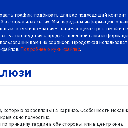
сы
Контакты
LV
RU
овать трафик, подбирать для вас подходящий контент,
й в социальных сетях. Мы передаем информацию о ва
альным сетям и компаниям, занимающимся рекламой и ве
вать эти сведения с предоставленной вами информацие
И
PENOSIL
БЛОГ
спользовании вами их сервисов. Продолжая использоват
и-файлов.
Подробнее о куки-файлах
.
алюзи
алюзи
и, которые закреплены на карнизе. Особенности механ
ткрыв окно полностью.
 по принципу гардин в обе стороны, или в центр окна.