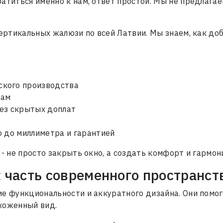
атиться именно к нам, ответ простой. Мы не предлага
вертикальных жалюзи по всей Латвии. Мы знаем, как до
кого производства
рам
ез скрытых доплат
ю до миллиметра и гарантией
 - не просто закрыть окно, а создать комфорт и гармо
часть современного пространст
ие функциональности и аккуратного дизайна. Они помо
хоженный вид.