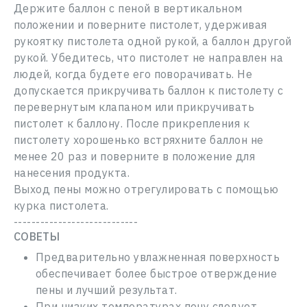
НОВЫЙ ПАРОЛЬ
Держите баллон с пеной в вертикальном
положении и поверните пистолет, удерживая
REMOVE FROM FAVOURITES
CANCEL RESERVATION
Э-почта
Э-почта
рукоятку пистолета одной рукой, а баллон другой
Пароль
рукой. Убедитесь, что пистолет не направлен на
CONTINUE
CONTINUE
людей, когда будете его поворачивать. Не
Адрес
допускается прикручивать баллон к пистолету с
Забыли свой пароль?
перевернутым клапаном или прикручивать
Log In
пистолет к баллону. После прикрепления к
Сообщение
Новый пользователь
пистолету хорошенько встряхните баллон не
менее 20 раз и поверните в положение для
нанесения продукта.
ЗАКРЫТЬ
Выход пены можно отрегулировать с помощью
курка пистолета.
ОТПРАВИТЬ
----------------------------
СОВЕТЫ
Предварительно увлажненная поверхность
обеспечивает более быстрое отверждение
пены и лучший результат.
При низких температурах пену следует