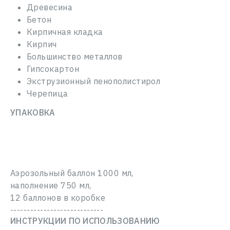
Древесина
Бетон
Кирпичная кладка
Кирпич
Большинство металлов
Гипсокартон
Экструзионный пенополистирол
Черепица
УПАКОВКА
НАПИШИТЕ НАМ,
И мы свяжемся с вами в течение 1 рабочего дня.
Поможем с любыми вопросами и подскажем, как
Аэрозольный баллон 1000 мл,
действовать дальше.
СПАСИБО! ВАША ЗАЯВКА ПОЛУЧЕНА.
наполнение 750 мл,
Имя Фамилия
Наш менеджер свяжется с вами в течение 1
12 баллонов в коробке
рабочего дня.
----------------------------
ВОЙТИ
Номер телефона*
ИНСТРУКЦИИ ПО ИСПОЛЬЗОВАНИЮ
Э-почта