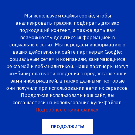
Мы используем файлы cookie, чтобы
анализировать трафик, подбирать для вас
ВСЕ ТОВАРЫ
подходящий контент, а также дать вам
возможность делиться информацией в
Logi24.lv
Серийные окна
Чешский проект
социальных сетях. Мы передаем информацию о
Алюминиевая раздвижная лоджия 3 м 3000 х 1500 мм
ваших действиях на сайте партнерам Google:
/ 3 Створки
социальным сетям и компаниям, занимающимся
Алюминиевая раздвижная лоджия 3
рекламой и веб-аналитикой. Наши партнеры могут
м 3000 х 1500 мм / 3 Створки
комбинировать эти сведения с предоставленной
вами информацией, а также данными, которые
они получили при использовании вами их сервисов.
Продолжая использовать наш сайт, вы
соглашаетесь на использование куки-файлов.
Подробнее о куки-файлах
.
ПРОДОЛЖИТЬ!