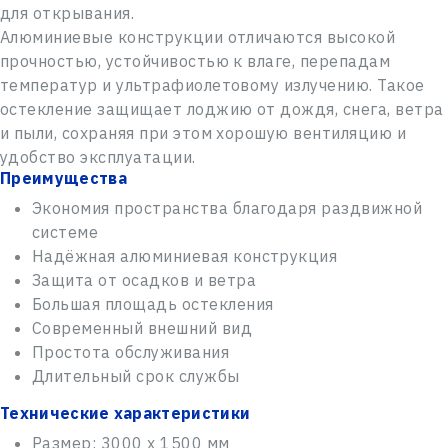
для открывания.
Алюминиевые конструкции отличаются высокой
прочностью, устойчивостью к влаге, перепадам
температур и ультрафиолетовому излучению. Такое
НАПИШИТЕ НАМ,
остекление защищает лоджию от дождя, снега, ветра
И мы свяжемся с вами в течение 1 рабочего дня.
Поможем с любыми вопросами и подскажем, как
и пыли, сохраняя при этом хорошую вентиляцию и
действовать дальше.
СПАСИБО! ВАША ЗАЯВКА ПОЛУЧЕНА.
удобство эксплуатации.
Имя Фамилия
Наш менеджер свяжется с вами в течение 1
Преимущества
рабочего дня.
Экономия пространства благодаря раздвижной
ВОЙТИ
системе
Номер телефона*
Э-почта
НОВЫЙ ПАРОЛЬ
Надёжная алюминиевая конструкция
Защита от осадков и ветра
Большая площадь остекления
Э-почта
Э-почта
Пароль
Современный внешний вид
Простота обслуживания
Адрес
Длительный срок службы
Забыли свой пароль?
Технические характеристики
Log In
Сообщение
Размер: 3000 х 1500 мм